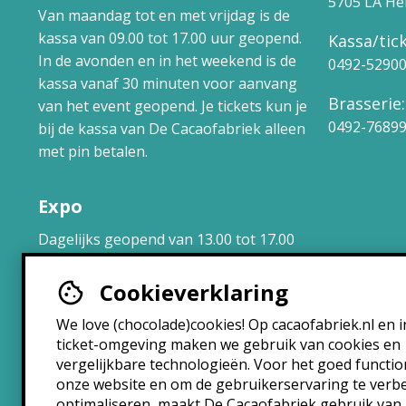
5705 LA H
Van maandag tot en met vrijdag is de
kassa van 09.00 tot 17.00 uur geopend.
Kassa/tick
In de avonden en in het weekend is de
0492-5290
kassa vanaf 30 minuten voor aanvang
Brasserie:
van het event geopend. Je tickets kun je
0492-7689
bij de kassa van De Cacaofabriek alleen
met pin betalen.
Expo
Dagelijks geopend van 13.00 tot 17.00
uur.
Cookieverklaring
Brasserie
We love (chocolade)cookies! Op cacaofabriek.nl en i
ticket-omgeving maken we gebruik van cookies en
Maandag: 10:30 – 22:30
vergelijkbare technologieën. Voor het goed functi
Dinsdag: 10:30 – 22:30
onze website en om de gebruikerservaring te verb
Woensdag: 10:30 – 22:30
optimaliseren, maakt De Cacaofabriek gebruik van