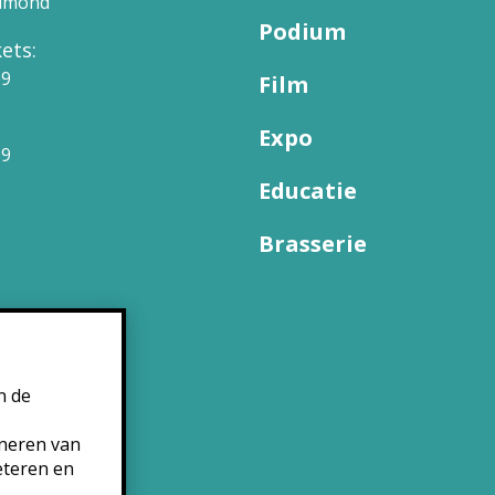
elmond
Podium
ets:
09
Film
Expo
99
Educatie
Brasserie
n de
oneren van
eteren en