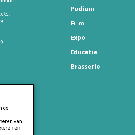
elmond
Podium
ets:
09
Film
Expo
99
Educatie
Brasserie
n de
oneren van
eteren en