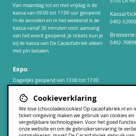
5705 LA H
Van maandag tot en met vrijdag is de
kassa van 09.00 tot 17.00 uur geopend.
Kassa/tick
In de avonden en in het weekend is de
0492-5290
kassa vanaf 30 minuten voor aanvang
Brasserie:
van het event geopend. Je tickets kun je
0492-7689
bij de kassa van De Cacaofabriek alleen
met pin betalen.
Expo
Dagelijks geopend van 13.00 tot 17.00
uur.
Cookieverklaring
Brasserie
We love (chocolade)cookies! Op cacaofabriek.nl en i
ticket-omgeving maken we gebruik van cookies en
Maandag: 10:30 – 22:30
vergelijkbare technologieën. Voor het goed functi
Dinsdag: 10:30 – 22:30
onze website en om de gebruikerservaring te verb
Woensdag: 10:30 – 22:30
optimaliseren, maakt De Cacaofabriek gebruik van