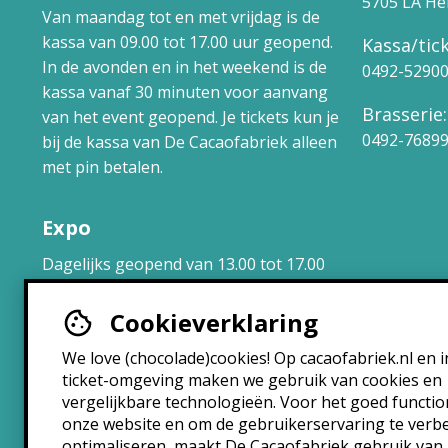
5705 LA H
Van maandag tot en met vrijdag is de
kassa van 09.00 tot 17.00 uur geopend.
Kassa/tick
In de avonden en in het weekend is de
0492-5290
kassa vanaf 30 minuten voor aanvang
Brasserie:
van het event geopend. Je tickets kun je
0492-7689
bij de kassa van De Cacaofabriek alleen
met pin betalen.
Expo
Dagelijks geopend van 13.00 tot 17.00
uur.
Cookieverklaring
Brasserie
We love (chocolade)cookies! Op cacaofabriek.nl en i
ticket-omgeving maken we gebruik van cookies en
Maandag: 10:30 – 22:30
vergelijkbare technologieën. Voor het goed functi
Dinsdag: 10:30 – 22:30
onze website en om de gebruikerservaring te verb
Woensdag: 10:30 – 22:30
optimaliseren, maakt De Cacaofabriek gebruik van