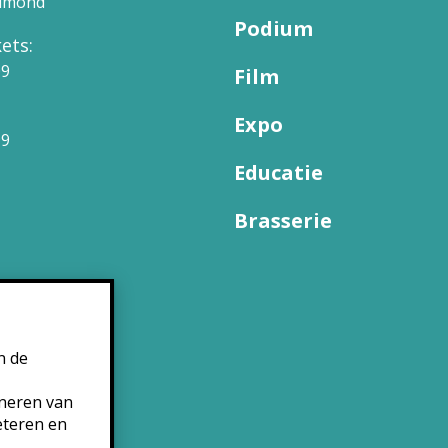
elmond
Podium
ets:
09
Film
Expo
99
Educatie
Brasserie
n de
oneren van
eteren en