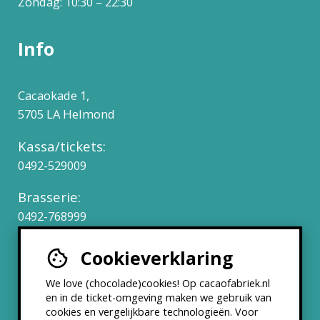
Zondag: 10:30 – 22:30
Info
Cacaokade 1,
5705 LA Helmond
Kassa/tickets:
0492-529009
Brasserie:
0492-768999
Cookieverklaring
Werken bij
We love (chocolade)cookies! Op cacaofabriek.nl
Partners & Samenwerkingen
en in de ticket-omgeving maken we gebruik van
cookies en vergelijkbare technologieën. Voor