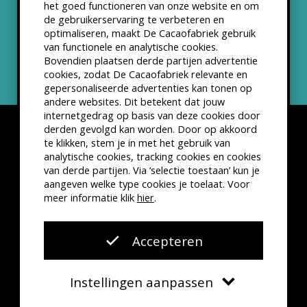
het goed functioneren van onze website en om
ANBI status
de gebruikerservaring te verbeteren en
optimaliseren, maakt De Cacaofabriek gebruik
Nieuwsbrief
van functionele en analytische cookies.
Bovendien plaatsen derde partijen advertentie
cookies, zodat De Cacaofabriek relevante en
gepersonaliseerde advertenties kan tonen op
andere websites. Dit betekent dat jouw
internetgedrag op basis van deze cookies door
derden gevolgd kan worden. Door op akkoord
te klikken, stem je in met het gebruik van
analytische cookies, tracking cookies en cookies
van derde partijen. Via ‘selectie toestaan’ kun je
Disclaimer
Privacyverklaring
Kleine lettertjes
aangeven welke type cookies je toelaat. Voor
VSCD Bezoekersvoorwaarden
meer informatie klik
hier
.
Website door
The Cre8ion.Lab
Accepteren
Instellingen aanpassen