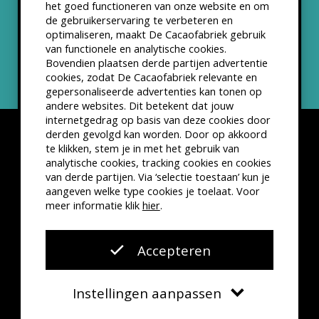
het goed functioneren van onze website en om
ANBI status
de gebruikerservaring te verbeteren en
optimaliseren, maakt De Cacaofabriek gebruik
Nieuwsbrief
van functionele en analytische cookies.
Bovendien plaatsen derde partijen advertentie
cookies, zodat De Cacaofabriek relevante en
gepersonaliseerde advertenties kan tonen op
andere websites. Dit betekent dat jouw
internetgedrag op basis van deze cookies door
derden gevolgd kan worden. Door op akkoord
te klikken, stem je in met het gebruik van
analytische cookies, tracking cookies en cookies
van derde partijen. Via ‘selectie toestaan’ kun je
Disclaimer
Privacyverklaring
Kleine lettertjes
aangeven welke type cookies je toelaat. Voor
VSCD Bezoekersvoorwaarden
meer informatie klik
hier
.
Website door
The Cre8ion.Lab
Accepteren
Instellingen aanpassen