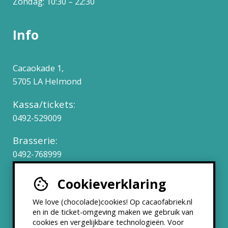
Zondag: 10:30 – 22:30
Info
Cacaokade 1,
5705 LA Helmond
Kassa/tickets:
0492-529009
Brasserie:
0492-768999
Cookieverklaring
Werken bij
We love (chocolade)cookies! Op cacaofabriek.nl
Partners & Samenwerkingen
en in de ticket-omgeving maken we gebruik van
cookies en vergelijkbare technologieën. Voor