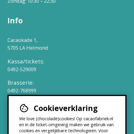
Zondag: 10:30 – 22:30
Info
Cacaokade 1,
5705 LA Helmond
Kassa/tickets:
0492-529009
Brasserie:
0492-768999
Cookieverklaring
Werken bij
We love (chocolade)cookies! Op cacaofabriek.nl
Partners & Samenwerkingen
en in de ticket-omgeving maken we gebruik van
cookies en vergelijkbare technologieën. Voor