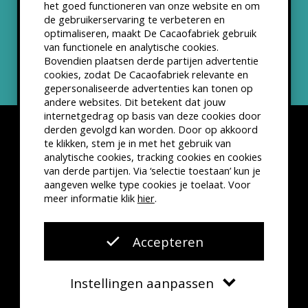
het goed functioneren van onze website en om
ANBI status
de gebruikerservaring te verbeteren en
optimaliseren, maakt De Cacaofabriek gebruik
Nieuwsbrief
van functionele en analytische cookies.
Bovendien plaatsen derde partijen advertentie
cookies, zodat De Cacaofabriek relevante en
gepersonaliseerde advertenties kan tonen op
andere websites. Dit betekent dat jouw
internetgedrag op basis van deze cookies door
derden gevolgd kan worden. Door op akkoord
te klikken, stem je in met het gebruik van
analytische cookies, tracking cookies en cookies
van derde partijen. Via ‘selectie toestaan’ kun je
Disclaimer
Privacyverklaring
Kleine lettertjes
aangeven welke type cookies je toelaat. Voor
VSCD Bezoekersvoorwaarden
meer informatie klik
hier
.
Website door
The Cre8ion.Lab
Accepteren
Instellingen aanpassen