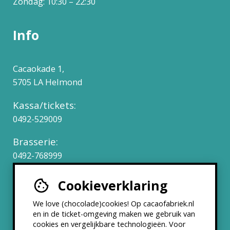
Zondag: 10:30 – 22:30
Info
Cacaokade 1,
5705 LA Helmond
Kassa/tickets:
0492-529009
Brasserie:
0492-768999
Cookieverklaring
Werken bij
We love (chocolade)cookies! Op cacaofabriek.nl
Partners & Samenwerkingen
en in de ticket-omgeving maken we gebruik van
cookies en vergelijkbare technologieën. Voor