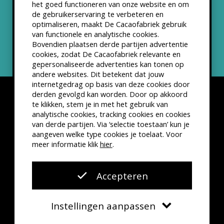
het goed functioneren van onze website en om
ANBI status
de gebruikerservaring te verbeteren en
optimaliseren, maakt De Cacaofabriek gebruik
Nieuwsbrief
van functionele en analytische cookies.
Bovendien plaatsen derde partijen advertentie
cookies, zodat De Cacaofabriek relevante en
gepersonaliseerde advertenties kan tonen op
andere websites. Dit betekent dat jouw
internetgedrag op basis van deze cookies door
derden gevolgd kan worden. Door op akkoord
te klikken, stem je in met het gebruik van
analytische cookies, tracking cookies en cookies
van derde partijen. Via ‘selectie toestaan’ kun je
Disclaimer
Privacyverklaring
Kleine lettertjes
aangeven welke type cookies je toelaat. Voor
VSCD Bezoekersvoorwaarden
meer informatie klik
hier
.
Website door
The Cre8ion.Lab
Accepteren
Instellingen aanpassen