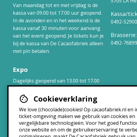
5705 LA H
Van maandag tot en met vrijdag is de
kassa van 09.00 tot 17.00 uur geopend.
Kassa/tick
In de avonden en in het weekend is de
0492-5290
kassa vanaf 30 minuten voor aanvang
Brasserie:
van het event geopend. Je tickets kun je
0492-7689
bij de kassa van De Cacaofabriek alleen
met pin betalen.
Expo
Dagelijks geopend van 13.00 tot 17.00
uur.
Cookieverklaring
Brasserie
We love (chocolade)cookies! Op cacaofabriek.nl en i
ticket-omgeving maken we gebruik van cookies en
Maandag: 10:30 – 22:30
vergelijkbare technologieën. Voor het goed functi
Dinsdag: 10:30 – 22:30
onze website en om de gebruikerservaring te verb
Woensdag: 10:30 – 22:30
optimaliseren, maakt De Cacaofabriek gebruik van