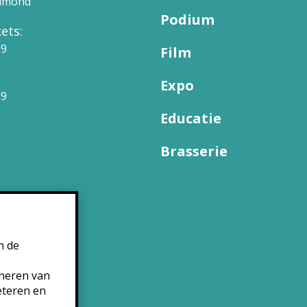
elmond
Podium
ets:
09
Film
Expo
99
Educatie
Brasserie
n de
oneren van
eteren en