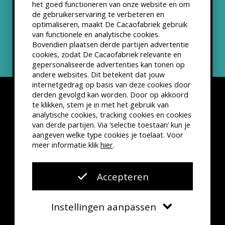
het goed functioneren van onze website en om
ANBI status
de gebruikerservaring te verbeteren en
optimaliseren, maakt De Cacaofabriek gebruik
Nieuwsbrief
van functionele en analytische cookies.
Bovendien plaatsen derde partijen advertentie
cookies, zodat De Cacaofabriek relevante en
gepersonaliseerde advertenties kan tonen op
andere websites. Dit betekent dat jouw
internetgedrag op basis van deze cookies door
derden gevolgd kan worden. Door op akkoord
te klikken, stem je in met het gebruik van
analytische cookies, tracking cookies en cookies
van derde partijen. Via ‘selectie toestaan’ kun je
Disclaimer
Privacyverklaring
Kleine lettertjes
aangeven welke type cookies je toelaat. Voor
VSCD Bezoekersvoorwaarden
meer informatie klik
hier
.
Website door
The Cre8ion.Lab
Accepteren
Instellingen aanpassen