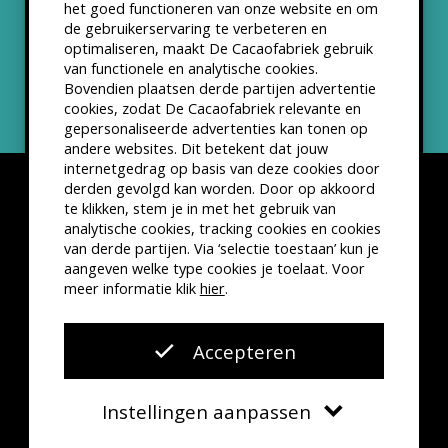
het goed functioneren van onze website en om
ANBI status
de gebruikerservaring te verbeteren en
optimaliseren, maakt De Cacaofabriek gebruik
Nieuwsbrief
van functionele en analytische cookies.
Bovendien plaatsen derde partijen advertentie
cookies, zodat De Cacaofabriek relevante en
gepersonaliseerde advertenties kan tonen op
andere websites. Dit betekent dat jouw
internetgedrag op basis van deze cookies door
derden gevolgd kan worden. Door op akkoord
te klikken, stem je in met het gebruik van
analytische cookies, tracking cookies en cookies
van derde partijen. Via ‘selectie toestaan’ kun je
Disclaimer
Privacyverklaring
Kleine lettertjes
aangeven welke type cookies je toelaat. Voor
VSCD Bezoekersvoorwaarden
meer informatie klik
hier
.
Website door
The Cre8ion.Lab
Accepteren
Instellingen aanpassen