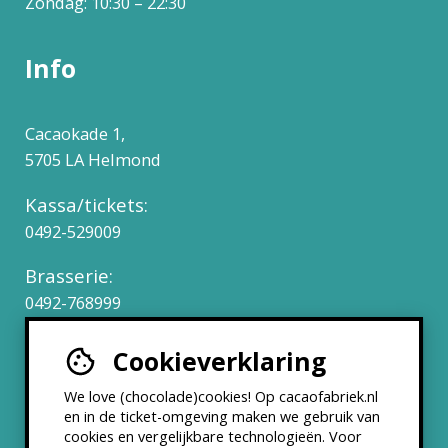
Zondag: 10:30 – 22:30
Info
Cacaokade 1,
5705 LA Helmond
Kassa/tickets:
0492-529009
Brasserie:
0492-768999
Cookieverklaring
Werken bij
We love (chocolade)cookies! Op cacaofabriek.nl
Partners & Samenwerkingen
en in de ticket-omgeving maken we gebruik van
cookies en vergelijkbare technologieën. Voor