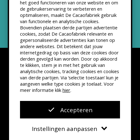
het goed functioneren van onze website en om
ANBI status
de gebruikerservaring te verbeteren en
optimaliseren, maakt De Cacaofabriek gebruik
Nieuwsbrief
van functionele en analytische cookies.
Bovendien plaatsen derde partijen advertentie
cookies, zodat De Cacaofabriek relevante en
gepersonaliseerde advertenties kan tonen op
andere websites. Dit betekent dat jouw
internetgedrag op basis van deze cookies door
derden gevolgd kan worden. Door op akkoord
te klikken, stem je in met het gebruik van
analytische cookies, tracking cookies en cookies
van derde partijen. Via ‘selectie toestaan’ kun je
Disclaimer
Privacyverklaring
Kleine lettertjes
aangeven welke type cookies je toelaat. Voor
VSCD Bezoekersvoorwaarden
meer informatie klik
hier
.
Website door
The Cre8ion.Lab
Accepteren
Instellingen aanpassen