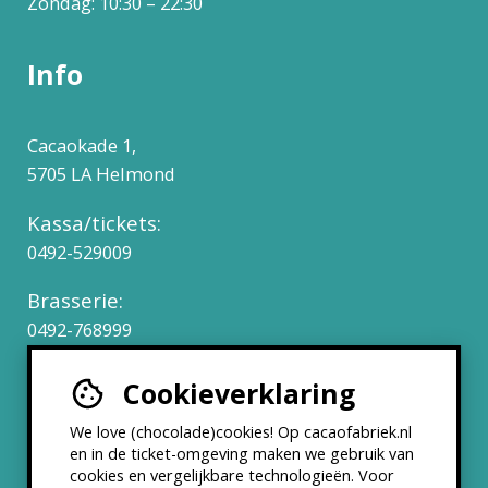
Zondag: 10:30 – 22:30
Info
Cacaokade 1,
5705 LA Helmond
Kassa/tickets:
0492-529009
Brasserie:
0492-768999
Cookieverklaring
Werken bij
We love (chocolade)cookies! Op cacaofabriek.nl
Partners & Samenwerkingen
en in de ticket-omgeving maken we gebruik van
cookies en vergelijkbare technologieën. Voor