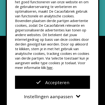
het goed functioneren van onze website en om
ANBI status
de gebruikerservaring te verbeteren en
optimaliseren, maakt De Cacaofabriek gebruik
Nieuwsbrief
van functionele en analytische cookies.
Bovendien plaatsen derde partijen advertentie
cookies, zodat De Cacaofabriek relevante en
gepersonaliseerde advertenties kan tonen op
andere websites. Dit betekent dat jouw
internetgedrag op basis van deze cookies door
derden gevolgd kan worden. Door op akkoord
te klikken, stem je in met het gebruik van
analytische cookies, tracking cookies en cookies
van derde partijen. Via ‘selectie toestaan’ kun je
Disclaimer
Privacyverklaring
Kleine lettertjes
aangeven welke type cookies je toelaat. Voor
VSCD Bezoekersvoorwaarden
meer informatie klik
hier
.
Website door
The Cre8ion.Lab
Accepteren
Instellingen aanpassen