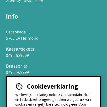
Zondag: 10:30 – 22:30
Info
Cacaokade 1,
5705 LA Helmond
Kassa/tickets:
0492-529009
Brasserie:
0492-768999
Cookieverklaring
Werken bij
We love (chocolade)cookies! Op cacaofabriek.nl
Partners & Samenwerkingen
en in de ticket-omgeving maken we gebruik van
cookies en vergelijkbare technologieën. Voor