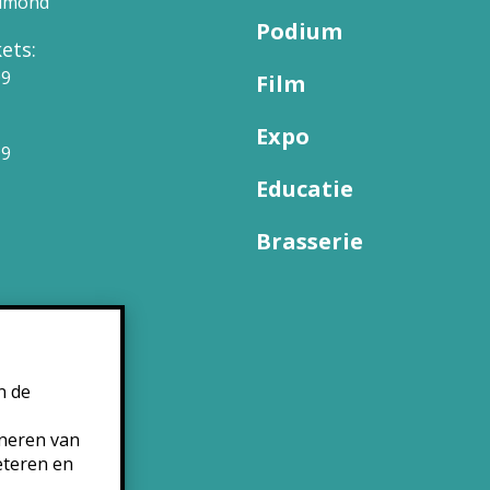
elmond
Podium
ets:
09
Film
Expo
99
Educatie
Brasserie
n de
oneren van
eteren en