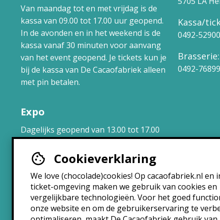
5705 LA H
Van maandag tot en met vrijdag is de
kassa van 09.00 tot 17.00 uur geopend.
Kassa/tick
In de avonden en in het weekend is de
0492-5290
kassa vanaf 30 minuten voor aanvang
Brasserie:
van het event geopend. Je tickets kun je
0492-7689
bij de kassa van De Cacaofabriek alleen
met pin betalen.
Expo
Dagelijks geopend van 13.00 tot 17.00
uur.
Cookieverklaring
Brasserie
We love (chocolade)cookies! Op cacaofabriek.nl en i
ticket-omgeving maken we gebruik van cookies en
Maandag: 10:30 – 22:30
vergelijkbare technologieën. Voor het goed functi
Dinsdag: 10:30 – 22:30
onze website en om de gebruikerservaring te verb
Woensdag: 10:30 – 22:30
optimaliseren, maakt De Cacaofabriek gebruik van