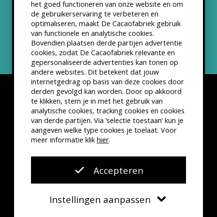
het goed functioneren van onze website en om
ANBI status
de gebruikerservaring te verbeteren en
optimaliseren, maakt De Cacaofabriek gebruik
Nieuwsbrief
van functionele en analytische cookies.
Bovendien plaatsen derde partijen advertentie
cookies, zodat De Cacaofabriek relevante en
gepersonaliseerde advertenties kan tonen op
andere websites. Dit betekent dat jouw
internetgedrag op basis van deze cookies door
derden gevolgd kan worden. Door op akkoord
te klikken, stem je in met het gebruik van
analytische cookies, tracking cookies en cookies
van derde partijen. Via ‘selectie toestaan’ kun je
Disclaimer
Privacyverklaring
Kleine lettertjes
aangeven welke type cookies je toelaat. Voor
VSCD Bezoekersvoorwaarden
meer informatie klik
hier
.
Website door
The Cre8ion.Lab
Accepteren
Instellingen aanpassen