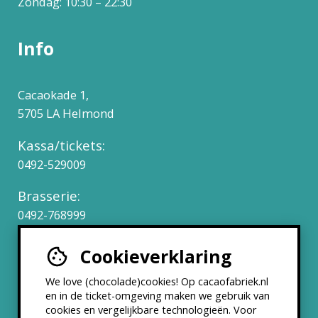
Zondag: 10:30 – 22:30
Info
Cacaokade 1,
5705 LA Helmond
Kassa/tickets:
0492-529009
Brasserie:
0492-768999
Cookieverklaring
Werken bij
We love (chocolade)cookies! Op cacaofabriek.nl
Partners & Samenwerkingen
en in de ticket-omgeving maken we gebruik van
cookies en vergelijkbare technologieën. Voor