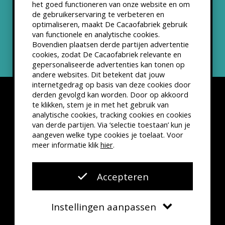
het goed functioneren van onze website en om
ANBI status
de gebruikerservaring te verbeteren en
optimaliseren, maakt De Cacaofabriek gebruik
Nieuwsbrief
van functionele en analytische cookies.
Bovendien plaatsen derde partijen advertentie
cookies, zodat De Cacaofabriek relevante en
gepersonaliseerde advertenties kan tonen op
andere websites. Dit betekent dat jouw
internetgedrag op basis van deze cookies door
derden gevolgd kan worden. Door op akkoord
te klikken, stem je in met het gebruik van
analytische cookies, tracking cookies en cookies
van derde partijen. Via ‘selectie toestaan’ kun je
Disclaimer
Privacyverklaring
Kleine lettertjes
aangeven welke type cookies je toelaat. Voor
VSCD Bezoekersvoorwaarden
meer informatie klik
hier
.
Website door
The Cre8ion.Lab
Accepteren
Instellingen aanpassen