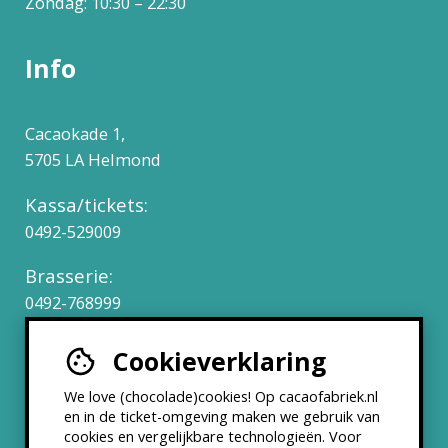
Zondag: 10:30 – 22:30
Info
Cacaokade 1,
5705 LA Helmond
Kassa/tickets:
0492-529009
Brasserie:
0492-768999
Cookieverklaring
Werken bij
We love (chocolade)cookies! Op cacaofabriek.nl
Partners & Samenwerkingen
en in de ticket-omgeving maken we gebruik van
cookies en vergelijkbare technologieën. Voor