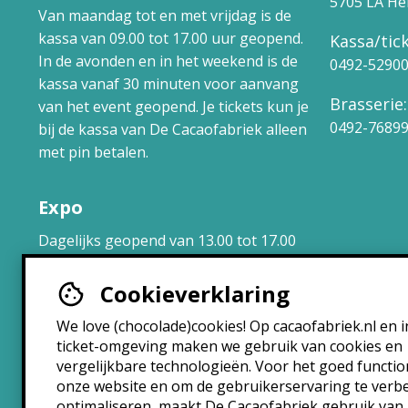
5705 LA H
Van maandag tot en met vrijdag is de
kassa van 09.00 tot 17.00 uur geopend.
Kassa/tick
In de avonden en in het weekend is de
0492-5290
kassa vanaf 30 minuten voor aanvang
Brasserie:
van het event geopend. Je tickets kun je
0492-7689
bij de kassa van De Cacaofabriek alleen
met pin betalen.
Expo
Dagelijks geopend van 13.00 tot 17.00
uur.
Cookieverklaring
Brasserie
We love (chocolade)cookies! Op cacaofabriek.nl en i
ticket-omgeving maken we gebruik van cookies en
Maandag: 10:30 – 22:30
vergelijkbare technologieën. Voor het goed functi
Dinsdag: 10:30 – 22:30
onze website en om de gebruikerservaring te verb
Woensdag: 10:30 – 22:30
optimaliseren, maakt De Cacaofabriek gebruik van