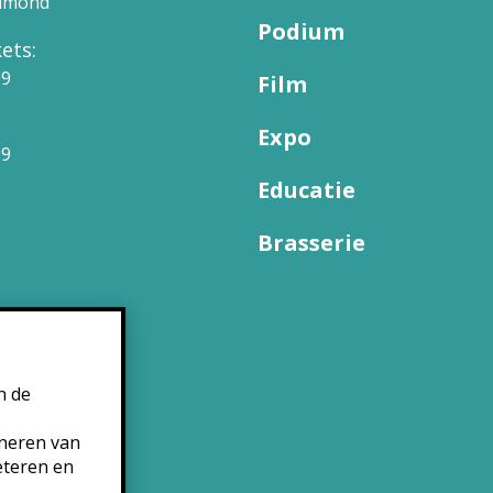
elmond
Podium
ets:
09
Film
Expo
99
Educatie
Brasserie
n de
oneren van
eteren en