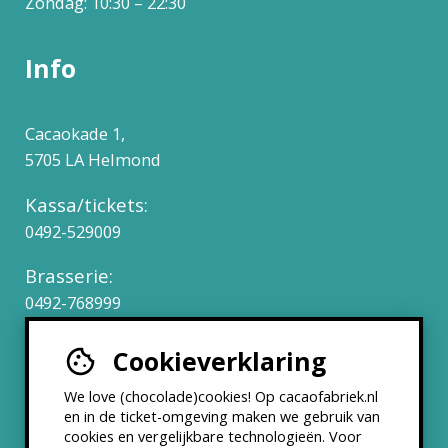
Zondag: 10:30 – 22:30
Info
Cacaokade 1,
5705 LA Helmond
Kassa/tickets:
0492-529009
Brasserie:
0492-768999
Cookieverklaring
Werken bij
We love (chocolade)cookies! Op cacaofabriek.nl
Partners & Samenwerkingen
en in de ticket-omgeving maken we gebruik van
cookies en vergelijkbare technologieën. Voor