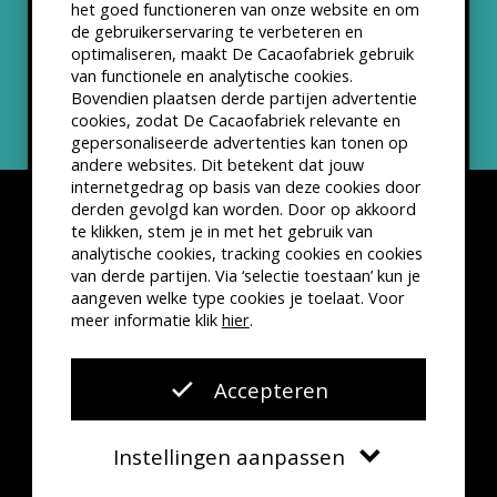
het goed functioneren van onze website en om
ANBI status
de gebruikerservaring te verbeteren en
optimaliseren, maakt De Cacaofabriek gebruik
Nieuwsbrief
van functionele en analytische cookies.
Bovendien plaatsen derde partijen advertentie
cookies, zodat De Cacaofabriek relevante en
gepersonaliseerde advertenties kan tonen op
andere websites. Dit betekent dat jouw
internetgedrag op basis van deze cookies door
derden gevolgd kan worden. Door op akkoord
te klikken, stem je in met het gebruik van
analytische cookies, tracking cookies en cookies
van derde partijen. Via ‘selectie toestaan’ kun je
Disclaimer
Privacyverklaring
Kleine lettertjes
aangeven welke type cookies je toelaat. Voor
VSCD Bezoekersvoorwaarden
meer informatie klik
hier
.
Website door
The Cre8ion.Lab
Accepteren
Instellingen aanpassen