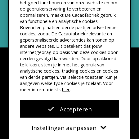
het goed functioneren van onze website en om
ANBI status
de gebruikerservaring te verbeteren en
optimaliseren, maakt De Cacaofabriek gebruik
Nieuwsbrief
van functionele en analytische cookies.
Bovendien plaatsen derde partijen advertentie
cookies, zodat De Cacaofabriek relevante en
gepersonaliseerde advertenties kan tonen op
andere websites. Dit betekent dat jouw
internetgedrag op basis van deze cookies door
derden gevolgd kan worden. Door op akkoord
te klikken, stem je in met het gebruik van
analytische cookies, tracking cookies en cookies
van derde partijen. Via ‘selectie toestaan’ kun je
Disclaimer
Privacyverklaring
Kleine lettertjes
aangeven welke type cookies je toelaat. Voor
VSCD Bezoekersvoorwaarden
meer informatie klik
hier
.
Website door
The Cre8ion.Lab
Accepteren
Instellingen aanpassen