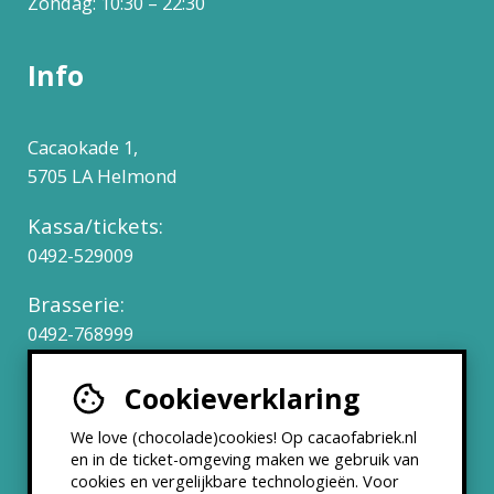
Zondag: 10:30 – 22:30
Info
Cacaokade 1,
5705 LA Helmond
Kassa/tickets:
0492-529009
Brasserie:
0492-768999
Cookieverklaring
Werken bij
We love (chocolade)cookies! Op cacaofabriek.nl
Partners & Samenwerkingen
en in de ticket-omgeving maken we gebruik van
cookies en vergelijkbare technologieën. Voor