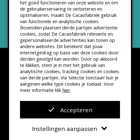
het goed functioneren van onze website en om
ANBI status
de gebruikerservaring te verbeteren en
optimaliseren, maakt De Cacaofabriek gebruik
Nieuwsbrief
van functionele en analytische cookies.
Bovendien plaatsen derde partijen advertentie
cookies, zodat De Cacaofabriek relevante en
gepersonaliseerde advertenties kan tonen op
andere websites. Dit betekent dat jouw
internetgedrag op basis van deze cookies door
derden gevolgd kan worden. Door op akkoord
te klikken, stem je in met het gebruik van
analytische cookies, tracking cookies en cookies
van derde partijen. Via ‘selectie toestaan’ kun je
Disclaimer
Privacyverklaring
Kleine lettertjes
aangeven welke type cookies je toelaat. Voor
VSCD Bezoekersvoorwaarden
meer informatie klik
hier
.
Website door
The Cre8ion.Lab
Accepteren
Instellingen aanpassen