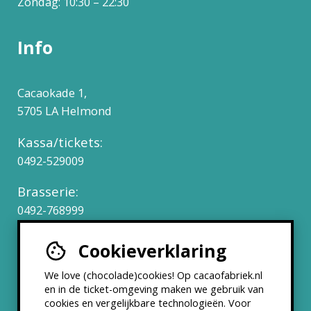
Zondag: 10:30 – 22:30
Info
Cacaokade 1,
5705 LA Helmond
Kassa/tickets:
0492-529009
Brasserie:
0492-768999
Cookieverklaring
Werken bij
We love (chocolade)cookies! Op cacaofabriek.nl
Partners & Samenwerkingen
en in de ticket-omgeving maken we gebruik van
cookies en vergelijkbare technologieën. Voor