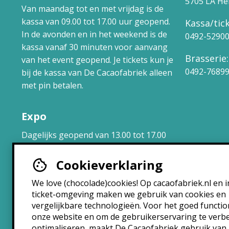
5705 LA H
Van maandag tot en met vrijdag is de
kassa van 09.00 tot 17.00 uur geopend.
Kassa/tick
In de avonden en in het weekend is de
0492-5290
kassa vanaf 30 minuten voor aanvang
Brasserie:
van het event geopend. Je tickets kun je
0492-7689
bij de kassa van De Cacaofabriek alleen
met pin betalen.
Expo
Dagelijks geopend van 13.00 tot 17.00
uur.
Cookieverklaring
Brasserie
We love (chocolade)cookies! Op cacaofabriek.nl en i
ticket-omgeving maken we gebruik van cookies en
Maandag: 10:30 – 22:30
vergelijkbare technologieën. Voor het goed functi
Dinsdag: 10:30 – 22:30
onze website en om de gebruikerservaring te verb
Woensdag: 10:30 – 22:30
optimaliseren, maakt De Cacaofabriek gebruik van