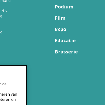
elmond
Podium
ets:
09
Film
Expo
99
Educatie
Brasserie
n de
oneren van
eteren en