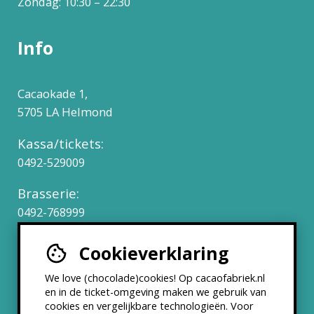
Zondag: 10:30 – 22:30
Info
Cacaokade 1,
5705 LA Helmond
Kassa/tickets:
0492-529009
Brasserie:
0492-768999
Cookieverklaring
Werken bij
We love (chocolade)cookies! Op cacaofabriek.nl
Partners & Samenwerkingen
en in de ticket-omgeving maken we gebruik van
cookies en vergelijkbare technologieën. Voor