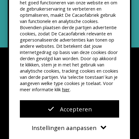
het goed functioneren van onze website en om
ANBI status
de gebruikerservaring te verbeteren en
optimaliseren, maakt De Cacaofabriek gebruik
Nieuwsbrief
van functionele en analytische cookies.
Bovendien plaatsen derde partijen advertentie
cookies, zodat De Cacaofabriek relevante en
gepersonaliseerde advertenties kan tonen op
andere websites. Dit betekent dat jouw
internetgedrag op basis van deze cookies door
derden gevolgd kan worden. Door op akkoord
te klikken, stem je in met het gebruik van
analytische cookies, tracking cookies en cookies
van derde partijen. Via ‘selectie toestaan’ kun je
Disclaimer
Privacyverklaring
Kleine lettertjes
aangeven welke type cookies je toelaat. Voor
VSCD Bezoekersvoorwaarden
meer informatie klik
hier
.
Website door
The Cre8ion.Lab
Accepteren
Instellingen aanpassen