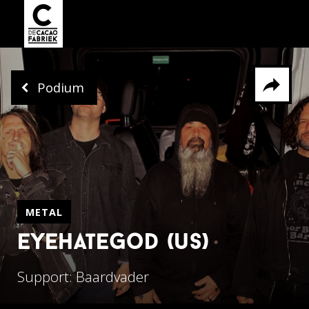
Podium
Delen via
Facebook
Whatsapp
X
METAL
eyehategod (us)
Support: Baardvader