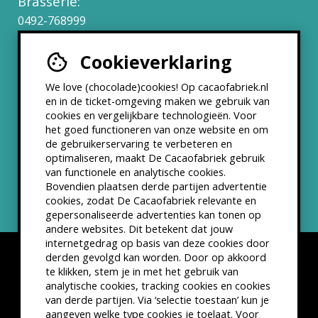
Brasserie:
0492-768999
Cookieverklaring
Werken bij
We love (chocolade)cookies! Op cacaofabriek.nl
Partners & Samenwerkingen
en in de ticket-omgeving maken we gebruik van
cookies en vergelijkbare technologieën. Voor
het goed functioneren van onze website en om
ANBI status
de gebruikerservaring te verbeteren en
optimaliseren, maakt De Cacaofabriek gebruik
Nieuwsbrief
van functionele en analytische cookies.
Bovendien plaatsen derde partijen advertentie
cookies, zodat De Cacaofabriek relevante en
gepersonaliseerde advertenties kan tonen op
andere websites. Dit betekent dat jouw
internetgedrag op basis van deze cookies door
derden gevolgd kan worden. Door op akkoord
te klikken, stem je in met het gebruik van
analytische cookies, tracking cookies en cookies
van derde partijen. Via ‘selectie toestaan’ kun je
Disclaimer
Privacyverklaring
Kleine lettertjes
aangeven welke type cookies je toelaat. Voor