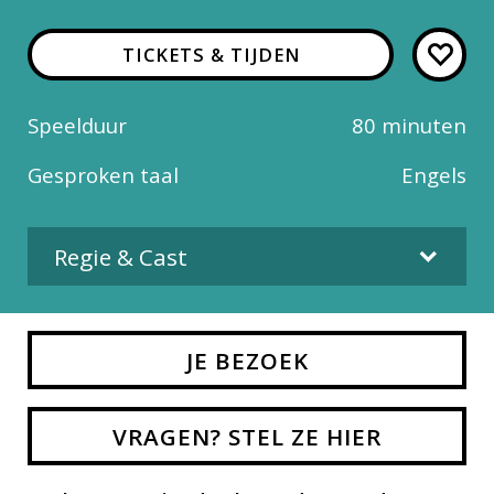
TICKETS & TIJDEN
Speelduur
80 minuten
Gesproken taal
Engels
Regie & Cast
Regie
JE BEZOEK
Sacha Gervasi
Cast
VRAGEN? STEL ZE HIER
Steve "Lips" Kudlow, Robb Reiner,