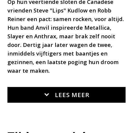
Op hun veertiende sloten de Canadese
Glenn Five, Ivan Hurd en Kevin
vrienden Steve "Lips" Kudlow en Robb
Goocher
Reiner een pact: samen rocken, voor altijd.
Hun band Anvil inspireerde Metallica,
Slayer en Anthrax, maar brak zelf nooit
door. Dertig jaar later wagen de twee,
inmiddels vijftigers met baantjes en
gezinnen, een laatste poging hun droom
waar te maken.
LEES MEER