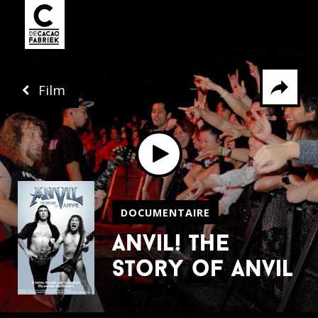
Film
Delen via
Facebook
Whatsapp
X
DOCUMENTAIRE
anvil! the
story of anvil