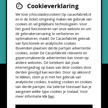
Cookieverklaring
Werken bij
We love (chocolade)cookies! Op cacaofabriek.nl
Partners & Samenwerkingen
en in de ticket-omgeving maken we gebruik van
cookies en vergelijkbare technologieën. Voor
het goed functioneren van onze website en om
ANBI status
de gebruikerservaring te verbeteren en
optimaliseren, maakt De Cacaofabriek gebruik
Nieuwsbrief
van functionele en analytische cookies.
Bovendien plaatsen derde partijen advertentie
cookies, zodat De Cacaofabriek relevante en
gepersonaliseerde advertenties kan tonen op
andere websites. Dit betekent dat jouw
internetgedrag op basis van deze cookies door
derden gevolgd kan worden. Door op akkoord
te klikken, stem je in met het gebruik van
analytische cookies, tracking cookies en cookies
van derde partijen. Via ‘selectie toestaan’ kun je
Disclaimer
Privacyverklaring
Kleine lettertjes
aangeven welke type cookies je toelaat. Voor
VSCD Bezoekersvoorwaarden
meer informatie klik
hier
.
Website door
The Cre8ion.Lab