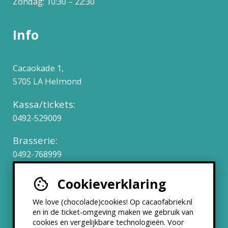
Zondag: 10:30 – 22:30
Info
Cacaokade 1,
5705 LA Helmond
Kassa/tickets:
0492-529009
Brasserie:
0492-768999
Cookieverklaring
Werken bij
We love (chocolade)cookies! Op cacaofabriek.nl
Partners & Samenwerkingen
en in de ticket-omgeving maken we gebruik van
cookies en vergelijkbare technologieën. Voor