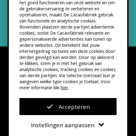
het goed functioneren van onze website en om
ANBI status
de gebruikerservaring te verbeteren en
optimaliseren, maakt De Cacaofabriek gebruik
Nieuwsbrief
van functionele en analytische cookies.
Bovendien plaatsen derde partijen advertentie
cookies, zodat De Cacaofabriek relevante en
gepersonaliseerde advertenties kan tonen op
andere websites. Dit betekent dat jouw
internetgedrag op basis van deze cookies door
derden gevolgd kan worden. Door op akkoord
te klikken, stem je in met het gebruik van
analytische cookies, tracking cookies en cookies
van derde partijen. Via ‘selectie toestaan’ kun je
Disclaimer
Privacyverklaring
Kleine lettertjes
aangeven welke type cookies je toelaat. Voor
VSCD Bezoekersvoorwaarden
meer informatie klik
hier
.
Website door
The Cre8ion.Lab
Accepteren
Instellingen aanpassen