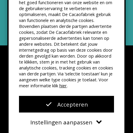
het goed functioneren van onze website en om
ANBI status
de gebruikerservaring te verbeteren en
optimaliseren, maakt De Cacaofabriek gebruik
Nieuwsbrief
van functionele en analytische cookies.
Bovendien plaatsen derde partijen advertentie
cookies, zodat De Cacaofabriek relevante en
gepersonaliseerde advertenties kan tonen op
andere websites. Dit betekent dat jouw
internetgedrag op basis van deze cookies door
derden gevolgd kan worden. Door op akkoord
te klikken, stem je in met het gebruik van
analytische cookies, tracking cookies en cookies
van derde partijen. Via ‘selectie toestaan’ kun je
Disclaimer
Privacyverklaring
Kleine lettertjes
aangeven welke type cookies je toelaat. Voor
VSCD Bezoekersvoorwaarden
meer informatie klik
hier
.
Website door
The Cre8ion.Lab
Accepteren
Instellingen aanpassen