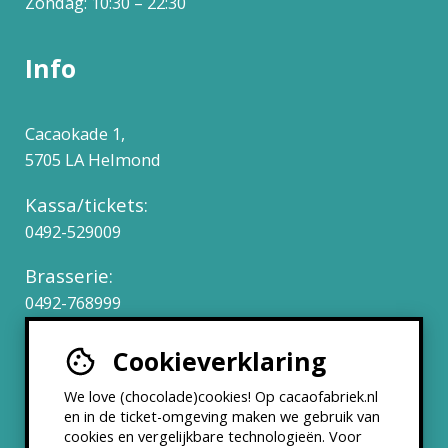
Zondag: 10:30 – 22:30
Info
Cacaokade 1,
5705 LA Helmond
Kassa/tickets:
0492-529009
Brasserie:
0492-768999
Cookieverklaring
Werken bij
We love (chocolade)cookies! Op cacaofabriek.nl
Partners & Samenwerkingen
en in de ticket-omgeving maken we gebruik van
cookies en vergelijkbare technologieën. Voor