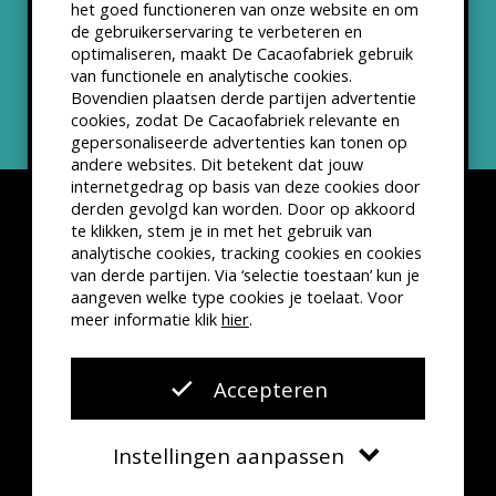
het goed functioneren van onze website en om
ANBI status
de gebruikerservaring te verbeteren en
optimaliseren, maakt De Cacaofabriek gebruik
Nieuwsbrief
van functionele en analytische cookies.
Bovendien plaatsen derde partijen advertentie
cookies, zodat De Cacaofabriek relevante en
gepersonaliseerde advertenties kan tonen op
andere websites. Dit betekent dat jouw
internetgedrag op basis van deze cookies door
derden gevolgd kan worden. Door op akkoord
te klikken, stem je in met het gebruik van
analytische cookies, tracking cookies en cookies
van derde partijen. Via ‘selectie toestaan’ kun je
Disclaimer
Privacyverklaring
Kleine lettertjes
aangeven welke type cookies je toelaat. Voor
VSCD Bezoekersvoorwaarden
meer informatie klik
hier
.
Website door
The Cre8ion.Lab
Accepteren
Instellingen aanpassen