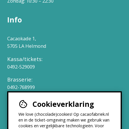
Zondag: 10:30 – 22:30
Info
Cacaokade 1,
5705 LA Helmond
Kassa/tickets:
0492-529009
Brasserie:
0492-768999
Cookieverklaring
Werken bij
We love (chocolade)cookies! Op cacaofabriek.nl
Partners & Samenwerkingen
en in de ticket-omgeving maken we gebruik van
cookies en vergelijkbare technologieën. Voor